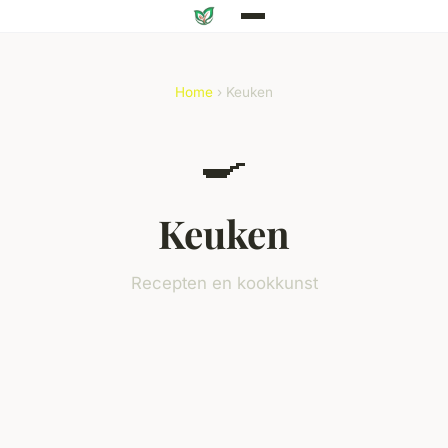
Home
› Keuken
🍳
Keuken
Recepten en kookkunst