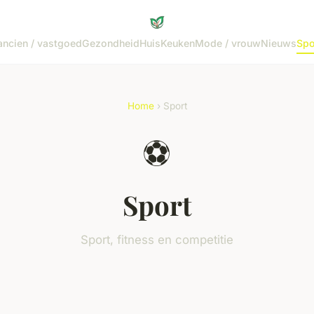
ancien / vastgoed
Gezondheid
Huis
Keuken
Mode / vrouw
Nieuws
Spo
Home
› Sport
⚽
Sport
Sport, fitness en competitie