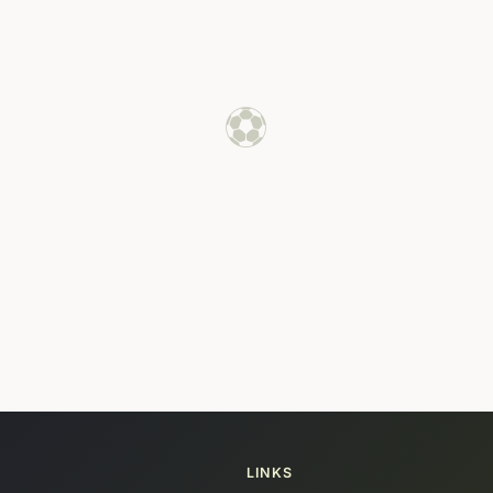
⚽
LINKS